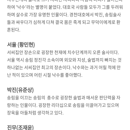
하여 '낙수'라는 별명이 붙었다. 대호국 사람들 모두가 그를 두려워
하며 살수로 가장 유명한 인물이다. 경천대호에서 박진, 송림술사
들과 싸우다가 심하게 다쳐 결국 몸은 죽게 되고 무덕이에게로 환
혼된다.
서율 (황민현)
서씨집안 장손으로 굉장한 천재에 치수단계까지 오른 술사이다.
서율 역시 송림 정진각 소속이며 외모와 지성, 술법까지 빠지는 것
하나없는 서씨집안 최고의 장손이다. 낙수와는 과거 어릴 적에 만
난 적이 있으며 어린 시절 낙수를 좋아했다.
박진(유준상)
송림을 이끄는 송림의 총수로 굉장한 술법과 매서운 판단력을 자
랑하는 인물이다. 굉장한 리더십으로 송림을 이끌어가고 있으며
장욱을 아들처럼 생각하고 있다.
진무(조재윤)