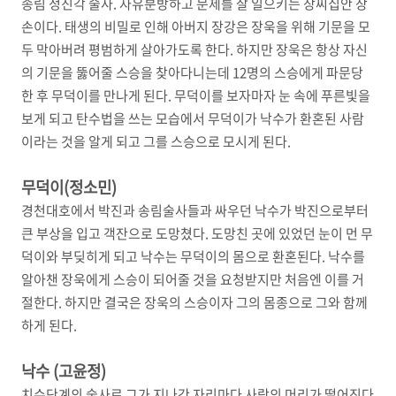
송림 정진각 술사. 자유분방하고 문제를 잘 일으키는 장씨집안 장
손이다. 태생의 비밀로 인해 아버지 장강은 장욱을 위해 기문을 모
두 막아버려 평범하게 살아가도록 한다. 하지만 장욱은 항상 자신
의 기문을 뚫어줄 스승을 찾아다니는데 12명의 스승에게 파문당
한 후 무덕이를 만나게 된다. 무덕이를 보자마자 눈 속에 푸른빛을
보게 되고 탄수법을 쓰는 모습에서 무덕이가 낙수가 환혼된 사람
이라는 것을 알게 되고 그를 스승으로 모시게 된다.
무덕이(정소민)
경천대호에서 박진과 송림술사들과 싸우던 낙수가 박진으로부터
큰 부상을 입고 객잔으로 도망쳤다. 도망친 곳에 있었던 눈이 먼 무
덕이와 부딪히게 되고 낙수는 무덕이의 몸으로 환혼된다. 낙수를
알아챈 장욱에게 스승이 되어줄 것을 요청받지만 처음엔 이를 거
절한다. 하지만 결국은 장욱의 스승이자 그의 몸종으로 그와 함께
하게 된다.
낙수 (고윤정)
치수단계의 술사로 그가 지나간 자리마다 사람의 머리가 떨어진다