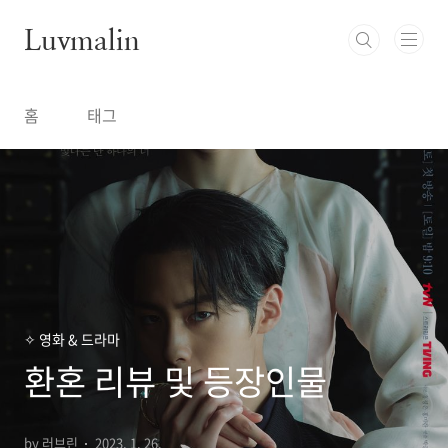
본문 바로가기
Luvmalin
홈
태그
✧ 영화 & 드라마
환혼 리뷰 및 등장인물
by 러브린
2023. 1. 26.