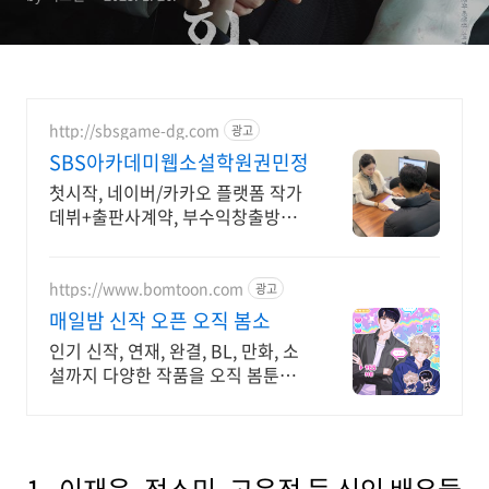
http://sbsgame-dg.com
광고
SBS아카데미웹소설학원권민정
첫시작, 네이버/카카오 플랫폼 작가
데뷔+출판사계약, 부수익창출방법
이 궁금하다면?
https://www.bomtoon.com
광고
매일밤 신작 오픈 오직 봄소
인기 신작, 연재, 완결, BL, 만화, 소
설까지 다양한 작품을 오직 봄툰에
서만