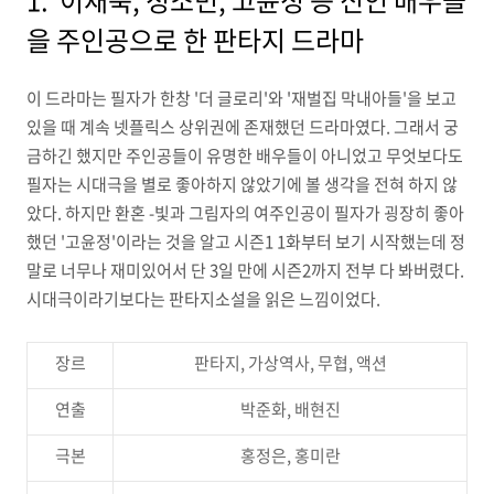
1. 이재욱, 정소민, 고윤정 등 신인 배우들
을 주인공으로 한 판타지 드라마
이 드라마는 필자가 한창 '더 글로리'와 '재벌집 막내아들'을 보고
있을 때 계속 넷플릭스 상위권에 존재했던 드라마였다. 그래서 궁
금하긴 했지만 주인공들이 유명한 배우들이 아니었고 무엇보다도
필자는 시대극을 별로 좋아하지 않았기에 볼 생각을 전혀 하지 않
았다. 하지만 환혼 -빛과 그림자의 여주인공이 필자가 굉장히 좋아
했던 '고윤정'이라는 것을 알고 시즌1 1화부터 보기 시작했는데 정
말로 너무나 재미있어서 단 3일 만에 시즌2까지 전부 다 봐버렸다.
시대극이라기보다는 판타지소설을 읽은 느낌이었다.
장르
판타지, 가상역사, 무협, 액션
연출
박준화, 배현진
극본
홍정은, 홍미란