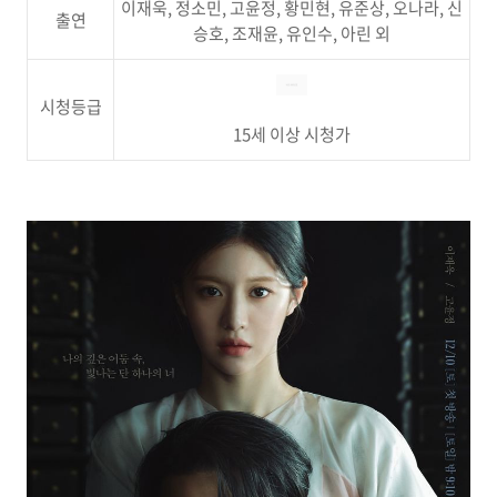
이재욱, 정소민, 고윤정, 황민현, 유준상, 오나라, 신
출연
승호, 조재윤, 유인수, 아린 외
시청등급
15세 이상 시청가