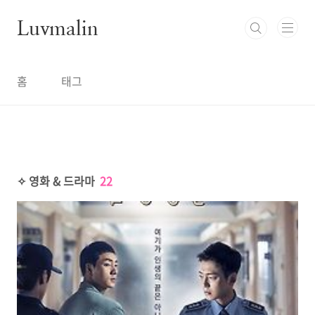
본문 바로가기
Luvmalin
홈
태그
✧ 영화 & 드라마
22