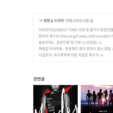
'
✧ 영화 & 드라마
' 카테고리의 다른 글
어바웃타임(ABOUT TIME) 리뷰 및 줄거리 등장인
범죄의 재구성 (how to get away with murder)
솔로지옥2 - 등장인물 및 리뷰 (스포없음)
(0)
재벌집 막내아들 - 환생해도 결국 변하지 않는 결말
더글로리- 학교폭력에 대한 치밀한 복수극
(0)
관련글