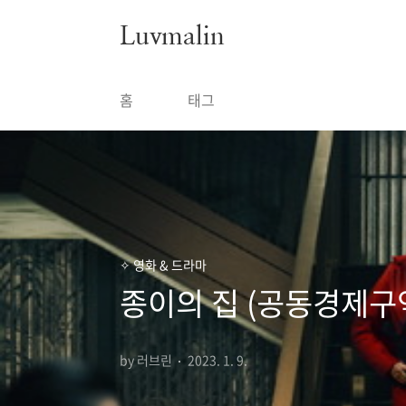
본문 바로가기
Luvmalin
홈
태그
✧ 영화 & 드라마
종이의 집 (공동경제구
by 러브린
2023. 1. 9.