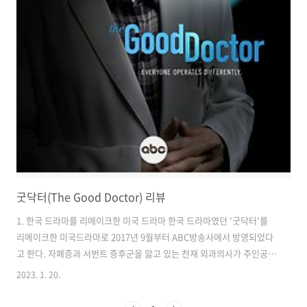
굿닥터(The Good Doctor) 리뷰
1. 한국 드라마를 리메이크한 미국 드라마 한국 드라마였던 '굿닥터'를
리메이크한 미국드라마로 2017년 9월부터 ABC방송사에서 방영되었다
고 한다. 자폐증과 서번트 증후군을 앓고 있는 천재 외과의사가 주인공인
작품으로 한국에서도 꽤 인기를 모았던 드라마였다. 한국에서는 '주
2023. 1. 20.
원'이 주인공역할을 맡았는데 개인적으로 미드버전의 프레디하이모어가
훨씬 역할에 어울린다는 느낌을 받았다. 표정이나 제스처등이 프레디 하