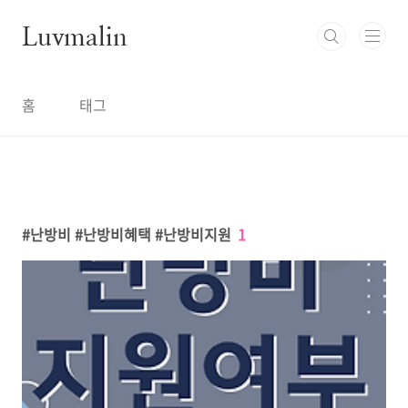
본문 바로가기
Luvmalin
홈
태그
난방비 #난방비혜택 #난방비지원
1