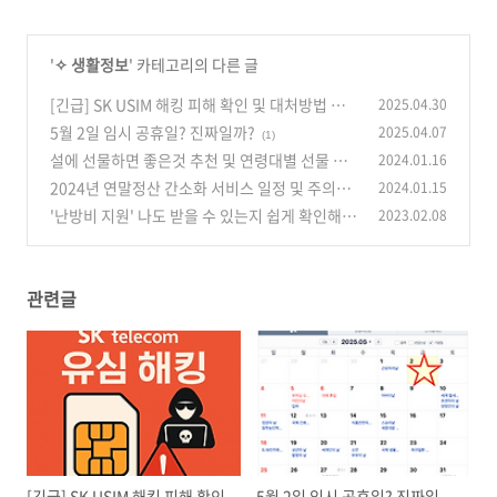
'
✧ 생활정보
' 카테고리의 다른 글
[긴급] SK USIM 해킹 피해 확인 및 대처방법 총
2025.04.30
정리 - 개인정보 보호를 위한 필수 가이드
5월 2일 임시 공휴일? 진짜일까?
2025.04.07
(0)
(1)
설에 선물하면 좋은것 추천 및 연령대별 선물 추
2024.01.16
천
2024년 연말정산 간소화 서비스 일정 및 주의사
2024.01.15
(0)
항
'난방비 지원' 나도 받을 수 있는지 쉽게 확인해
2023.02.08
(0)
보자
(0)
관련글
[긴급] SK USIM 해킹 피해 확인
5월 2일 임시 공휴일? 진짜일