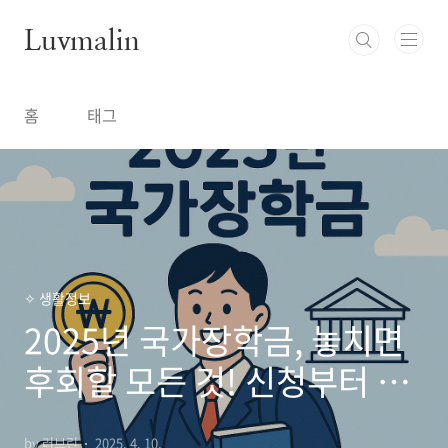
본문 바로가기
Luvmalin
홈
태그
✧ 생활정보
2025년 국가장학금, 놓치면
후회할 모든 것! 신청부터 수
령까지 완벽 가이드
by 러브린
2025. 4. 10.