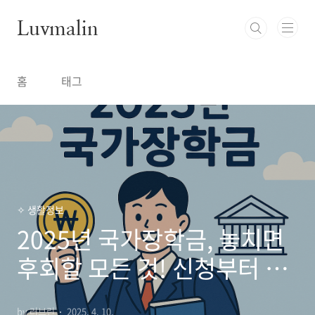
본문 바로가기
Luvmalin
홈
태그
✧ 생활정보
2025년 국가장학금, 놓치면
후회할 모든 것! 신청부터 수
령까지 완벽 가이드
by 러브린
2025. 4. 10.