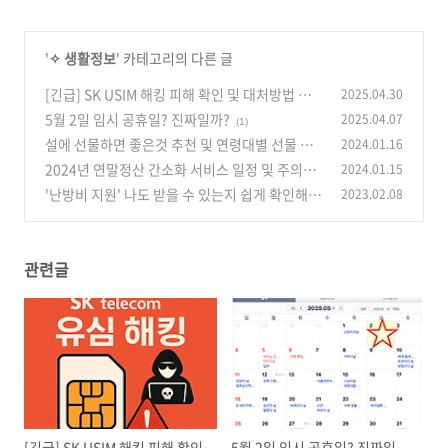
'
✧ 생활정보
' 카테고리의 다른 글
[긴급] SK USIM 해킹 피해 확인 및 대처방법 총
2025.04.30
정리 - 개인정보 보호를 위한 필수 가이드
5월 2일 임시 공휴일? 진짜일까?
2025.04.07
(0)
(1)
설에 선물하면 좋은것 추천 및 연령대별 선물 추
2024.01.16
천
2024년 연말정산 간소화 서비스 일정 및 주의사
2024.01.15
(0)
항
'난방비 지원' 나도 받을 수 있는지 쉽게 확인해
2023.02.08
(0)
보자
(0)
관련글
[긴급] SK USIM 해킹 피해 확인
5월 2일 임시 공휴일? 진짜일